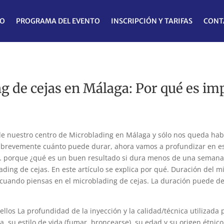
IO
PROGRAMA DEL EVENTO
INSCRIPCIÓN Y TARIFAS
CONT
g de cejas en Málaga: Por qué es im
 de nuestro centro de Microblading en Málaga y sólo nos queda hab
evemente cuánto puede durar, ahora vamos a profundizar en este
… porque ¿qué es un buen resultado si dura menos de una semana
ing de cejas. En este artículo se explica por qué. Duración del
mi
cuando piensas en el microblading de cejas. La duración puede def
llos La profundidad de la inyección y la calidad/técnica utilizada 
 su estilo de vida (fumar, broncearse), su edad y su origen étnico;