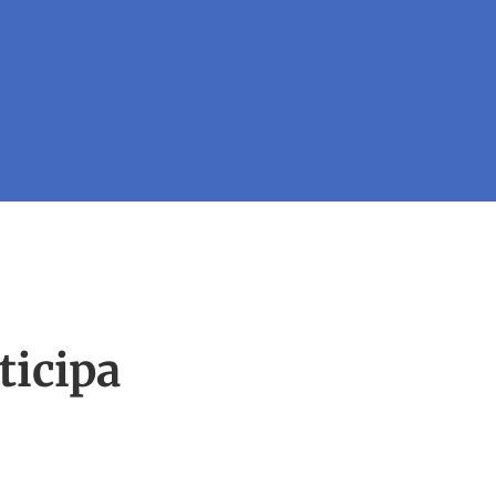
Cena de Gala y En
ticipa